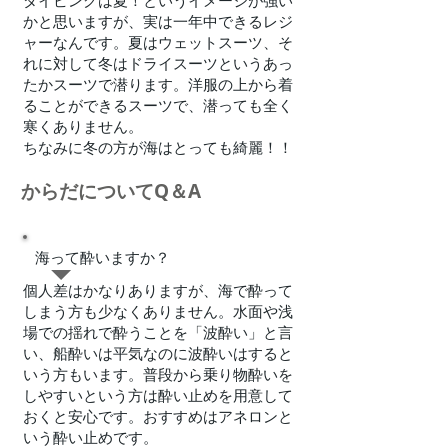
​ダイビングは夏！というイメージが強い
かと思いますが、実は一年中できるレジ
ャーなんです。夏はウェットスーツ、そ
れに対して冬はドライスーツというあっ
たかスーツで潜ります。洋服の上から着
ることができるスーツで、潜っても全く
寒くありません。
ちなみに冬の方が海はとっても綺麗！！
​からだについてQ＆A
​海って酔いますか？
個人差はかなりありますが、海で酔って
しまう方も少なくありません。水面や浅
場での揺れで酔うことを「波酔い」と言
い、船酔いは平気なのに波酔いはすると
いう方もいます。普段から乗り物酔いを
しやすいという方は酔い止めを用意して
おくと安心です。おすすめはアネロンと
いう酔い止めです。