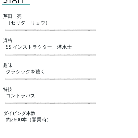
​芹田 亮
​（セリタ リョウ）
資格
​SSIインストラクター、潜水士
趣味
​クラシックを聴く
特技
​コントラバス
​ダイビング本数
​約2600本（開業時）
好きなダイブ