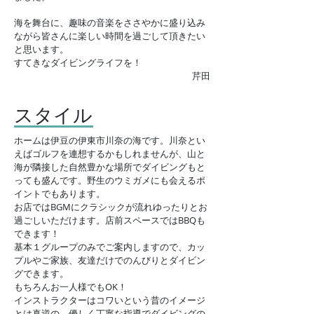
海を舞台に、趣味の音楽をささやかに盛り込み
ながら皆さんに楽しい時間を過ごして頂きたい
と思います。
すてきなダイビングライフを！
​芹田
​スタイル
ホームは伊豆の伊東市川奈の海です。川奈とい
えばゴルフを連想するかもしれませんが、山と
海が隣接した自然豊かな場所でダイビングもと
っても盛んです。野生のウミガメにも会えるポ
イントでもあります。
お店ではBGMにクラシックが流れゆったりとお
過ごしいただけます。店前スペースではBBQも
できます！
基本１グループのみでご案内しますので、カッ
プルやご家族、友達だけでのんびりとダイビン
グできます。
​もちろんお一人様でもOK！
インストラクターはコワいという昔のイメージ
とは真逆の、優しく丁寧な指導でダイビングの