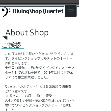
DivingShop Quartet
​About Shop
​ご挨拶
この度はHPをご覧いただきありがとうございま
す。
ダイビングショップカルテットのオーナー
芹田と申します。
東伊豆の川奈にて約7年ダイビングインストラク
ターとしての活動を経て、
2019年に同じ川奈エ
リアにて独立開業致しました。
Quartet（カルテット）とは音楽用語で四重奏
という意味です。
”お客さん” ”お店” ”海” ”音楽”
の4つで楽しい経験や思い出が生まれればという
思いで”ダイビングショップカルテット”と致し
ました。​