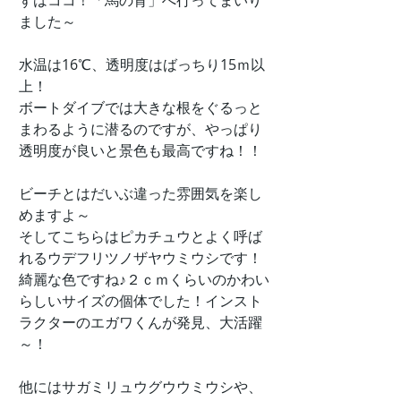
ずはココ！「馬の背」へ行ってまいり
ました～
水温は16℃、透明度はばっちり15ｍ以
上！
ボートダイブでは大きな根をぐるっと
まわるように潜るのですが、やっぱり
透明度が良いと景色も最高ですね！！
ビーチとはだいぶ違った雰囲気を楽し
めますよ～
そしてこちらはピカチュウとよく呼ば
れるウデフリツノザヤウミウシです！
綺麗な色ですね♪２ｃｍくらいのかわい
らしいサイズの個体でした！インスト
ラクターのエガワくんが発見、大活躍
～！
他にはサガミリュウグウウミウシや、