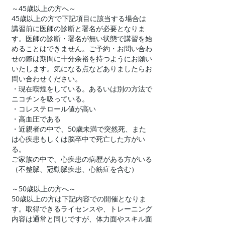
～45歳以上の方へ～
45歳以上の方で下記項目に該当する場合は
講習前に医師の診断と署名が必要となりま
す。医師の診断・署名が無い状態で講習を始
めることはできません。ご予約・お問い合わ
せの際は期間に十分余裕を持つようにお願い
いたします。気になる点などありましたらお
問い合わせください。
・現在喫煙をしている。あるいは別の方法で
ニコチンを吸っている。
・コレステロール値が高い
・高血圧である
・近親者の中で、50歳未満で突然死、また
は心疾患もしくは脳卒中で死亡した方がい
る。
ご家族の中で、心疾患の病歴がある方がいる
（不整脈、冠動脈疾患、心筋症を含む）
～50歳以上の方へ～
50歳以上の方は下記内容での開催となりま
す。取得できるライセンスや、トレーニング
内容は通常と同じですが、体力面やスキル面