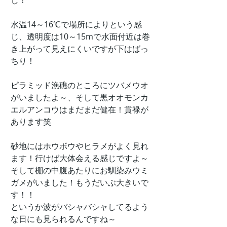
し！
水温14～16℃で場所によりという感
じ、透明度は10～15mで水面付近は巻
き上がって見えにくいですが下はばっ
ちり！
ピラミッド漁礁のところにツバメウオ
がいましたよ～、そして黒オオモンカ
エルアンコウはまだまだ健在！貫禄が
あります笑
砂地にはホウボウやヒラメがよく見れ
ます！行けば大体会える感じですよ～
そして棚の中腹あたりにお馴染みウミ
ガメがいました！もうだいぶ大きいで
す！！
というか波がバシャバシャしてるよう
な日にも見られるんですね～