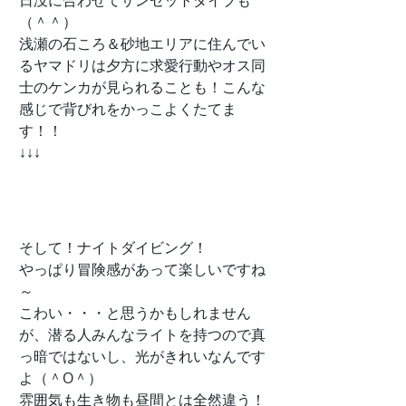
日没に合わせてサンセットダイブも
（＾＾）
浅瀬の石ころ＆砂地エリアに住んでい
るヤマドリは夕方に求愛行動やオス同
士のケンカが見られることも！こんな
感じで背びれをかっこよくたてま
す！！
↓↓↓
そして！ナイトダイビング！
やっぱり冒険感があって楽しいですね
～
こわい・・・と思うかもしれません
が、潜る人みんなライトを持つので真
っ暗ではないし、光がきれいなんです
よ（＾O＾）
雰囲気も生き物も昼間とは全然違う！