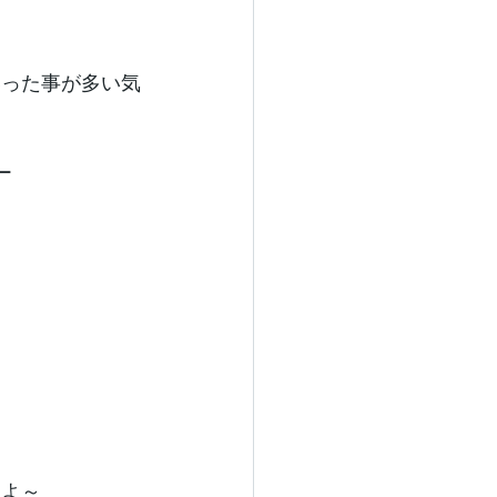
いった事が多い気
ー
すよ～