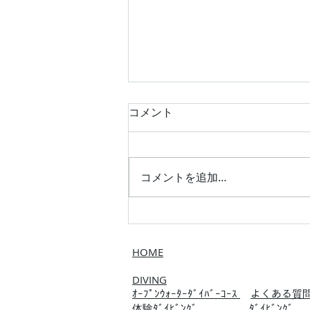
コメント
コメントを追加…
ファミリーでスノーケル！
HOME
DIVING
ｵｰﾌﾟﾝｳｫｰﾀｰﾀﾞｲﾊﾞｰｺｰｽ
よくある質問
体験ﾀﾞｲﾋﾞﾝｸﾞ
ﾀﾞｲﾋﾞﾝｸﾞ