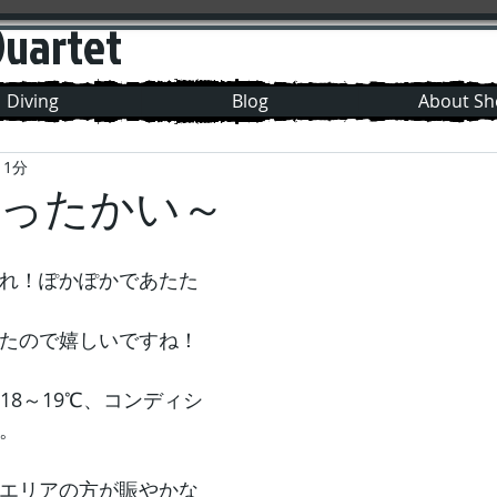
Quartet
Diving
Blog
About S
 1分
ったかい～
れ！ぽかぽかであたた
たので嬉しいですね！
18～19℃、コンディシ
。
エリアの方が賑やかな