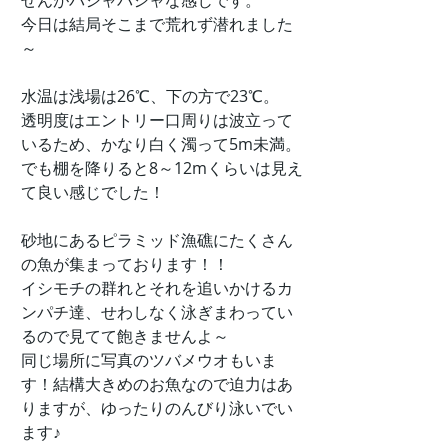
せんがバシャバシャな感じです。
今日は結局そこまで荒れず潜れました
～
水温は浅場は26℃、下の方で23℃。
透明度はエントリー口周りは波立って
いるため、かなり白く濁って5m未満。
でも棚を降りると8～12mくらいは見え
て良い感じでした！
砂地にあるピラミッド漁礁にたくさん
の魚が集まっております！！
イシモチの群れとそれを追いかけるカ
ンパチ達、せわしなく泳ぎまわってい
るので見てて飽きませんよ～
同じ場所に写真のツバメウオもいま
す！結構大きめのお魚なので迫力はあ
りますが、ゆったりのんびり泳いでい
ます♪