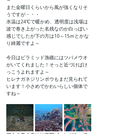
～
また金曜日くらいから風が強くなりそ
うですが・・・
水温は24℃で暖かめ、透明度は浅場は
波で巻き上がった名残なのか白っぽい
感じでしたが下の方は10～15ｍとかな
り綺麗ですよ～
今日はピラミッド漁礁にはツバメウオ
がいてくれました！そっと近づけばけ
っこうよれますよ～
ヒレナガネジリンボウもまだ見られて
います！小さめでかわいらしい個体で
すね～