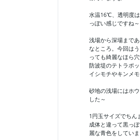
水温16℃、透明度
っぽい感じですね～
浅場から深場まであ
なところ。今回はう
っても綺麗なほら穴
防波堤のテトラポッ
イシモチやキンメモ
砂地の浅場にはホウ
した～
1円玉サイズでちん
成体と違って黒っぽ
麗な青色をしていま