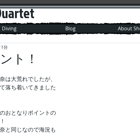
Quartet
Diving
Blog
About S
 1分
ント！
奈は大荒れでしたが、
て落ち着いてきました
のおとなりポイントの
！
奈と同じなので海況も