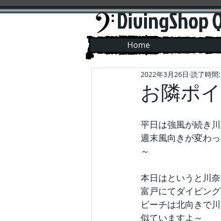
DivingShop 
Home
2022年3月26日
読了時間:
お隣ポイ
平日は強風が続き川
週末風向きが変わっ
～
本日はというと川奈
富戸にてダイビング
ビーチは北向きで川
似ていますよ～